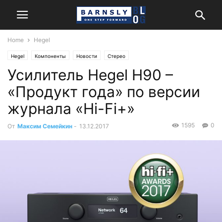
Home
Hegel
Hegel
Компоненты
Новости
Стерео
Усилитель Hegel H90 –
«Продукт года» по версии
журнала «Hi-Fi+»
1595
0
От
Максим Семейкин
-
13.12.2017