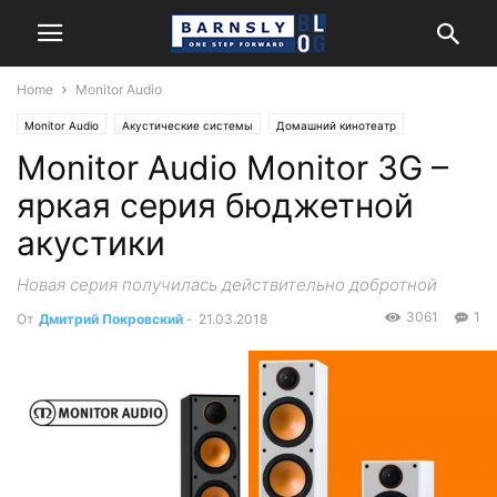
Home
Monitor Audio
Monitor Audio
Акустические системы
Домашний кинотеатр
Monitor Audio Monitor 3G –
Обзоры и тесты
Стерео
яркая серия бюджетной
акустики
Новая серия получилась действительно добротной
3061
1
От
Дмитрий Покровский
-
21.03.2018