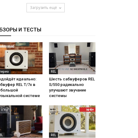
Загрузить ещё
БЗОРЫ И ТЕСТЫ
терео
REL
одойдёт идеально:
Шесть сабвуферов REL
бвуфер REL T/7x в
S/550 радикально
ебольшой
улучшают звучание
узыкальной системе
системы
EL
REL