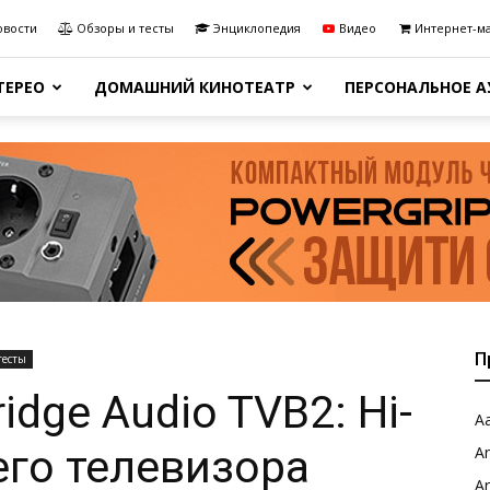
овости
Обзоры и тесты
Энциклопедия
Видео
Интернет-м
ТЕРЕО
ДОМАШНИЙ КИНОТЕАТР
ПЕРСОНАЛЬНОЕ 
П
тесты
dge Audio TVB2: Hi-
Aa
его телевизора
A
A