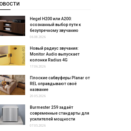
ОВОСТИ
Hegel H200 или A200:
осознанный выбор пути к
безупречному звучанию
06.08.2026
Новый радиус звучания:
Monitor Audio выпускает
колонки Radius 4G
17.06.2026
Плоские сабвуферы Planar от
REL оправдывают своё
название
20.05.2026
Burmester 259 задаёт
современные стандарты для
усилителей мощности
07.05.2026