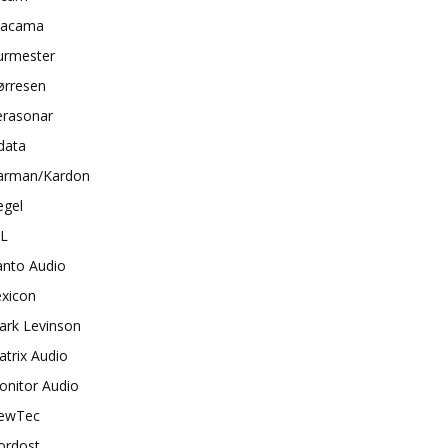
tacama
urmester
ørresen
erasonar
data
arman/Kardon
egel
BL
anto Audio
exicon
ark Levinson
trix Audio
onitor Audio
ewTec
ordost