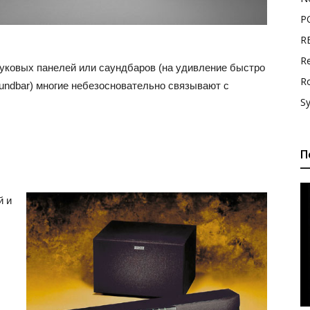
P
R
Re
ковых панелей или саундбаров (на удивление быстро
R
undbar) многие небезосновательно связывают с
S
П
й и