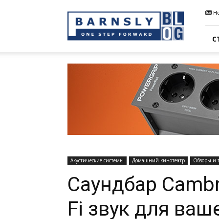
Barnsly
Н
Sound
Blog
С
Акустические системы
Домашний кинотеатр
Обзоры и 
Саундбар Cambri
Fi звук для ваш