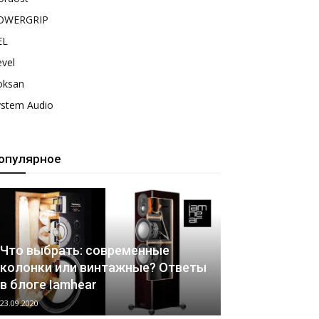
OWERGRIP
EL
vel
oksan
ystem Audio
опулярное
Что выбрать: современные
колонки или винтажные? Ответы
в блоге Iamhear
23.09.2020