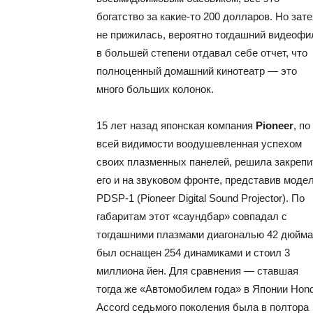
богатство за какие-то 200 долларов. Но зате
не прижилась, вероятно тогдашний видеофи
в большей степени отдавал себе отчет, что
полноценный домашний кинотеатр — это
много больших колонок.
15 лет назад японская компания
Pioneer
, по
всей видимости воодушевленная успехом
своих плазменных панелей, решила закрепи
его и на звуковом фронте, представив моде
PDSP-1 (Pioneer Digital Sound Projector). По
габаритам этот «саундбар» совпадал с
тогдашними плазмами диагональю 42 дюйма
был оснащен 254 динамиками и стоил 3
миллиона йен. Для сравнения — ставшая
тогда же «Автомобилем года» в Японии Hon
Accord седьмого поколения была в полтора