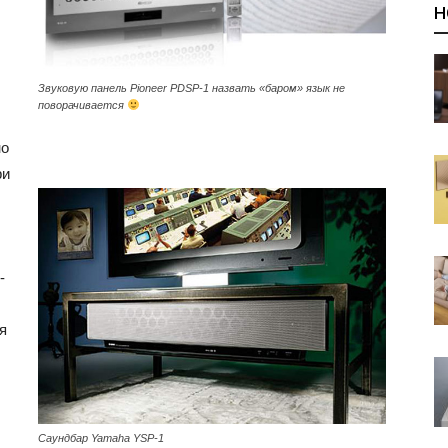
Н
Звуковую панель Pioneer PDSP-1 назвать «баром» язык не
поворачивается
но
ри
-
я
Саундбар Yamaha YSP-1