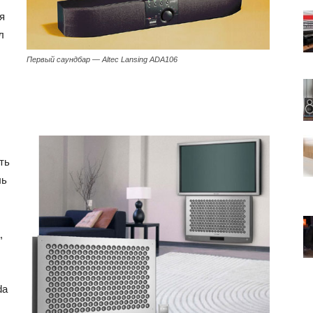
я
л
Первый саундбар — Altec Lansing ADA106
ть
ль
,
da