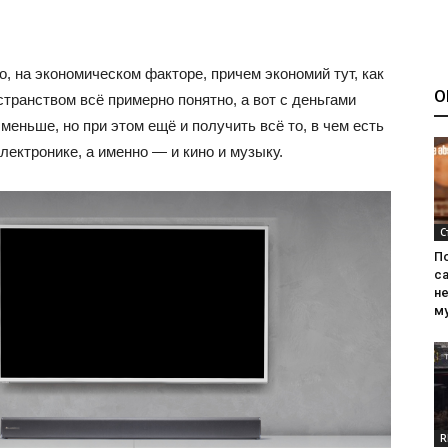
о, на экономическом факторе, причем экономий тут, как
О
странством всё примерно понятно, а вот с деньгами
меньше, но при этом ещё и получить всё то, в чем есть
ектронике, а именно — и кино и музыку.
С
П
са
н
м
R