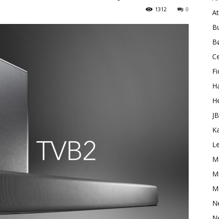
1312
0
A
B
B
C
Fi
H
H
J
K
L
M
Ma
M
N
N