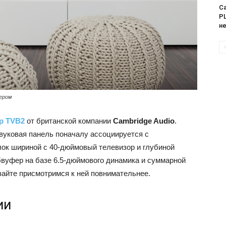
Са
PL
н
фером
р TVB2
от британской компании
Cambridge Audio
.
звуковая панель поначалу ассоциируется с
ок шириной с 40-дюймовый телевизор и глубиной
вуфер на базе 6.5-дюймового динамика и суммарной
вайте присмотримся к ней повнимательнее.
ии