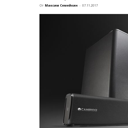
От
Максим Семейкин
-
07.11.2017