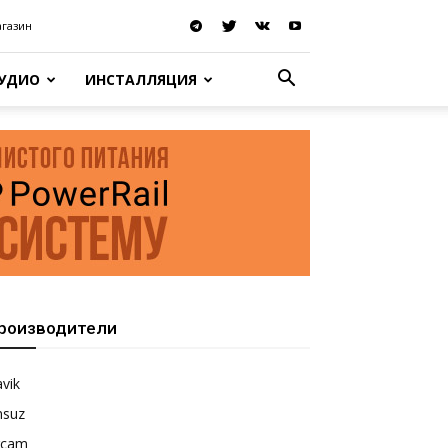
агазин
АУДИО
ИНСТАЛЛЯЦИЯ
роизводители
vik
nsuz
rcam