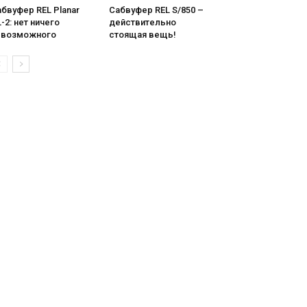
бвуфер REL Planar
Сабвуфер REL S/850 –
-2: нет ничего
действительно
евозможного
стоящая вещь!