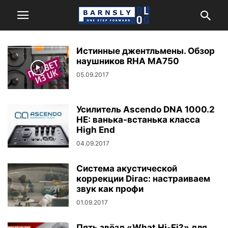
Истинные джентльмены. Обзор
наушников RHA MA750
05.09.2017
Усилитель Ascendo DNA 1000.2
HE: ванька-встанька класса
High End
04.09.2017
Система акустической
коррекции Dirac: настраиваем
звук как профи
01.09.2017
Пять звёзд «What Hi-Fi?» для