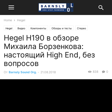
Home
Hegel
Hegel
Видео
Компоненты
Обзоры и тесты
Стерео
Hegel H190 в обзоре
Михаила Борзенкова:
настоящий High End, без
вопросов
838
0
От
Barnsly Sound Org.
-
21.08.2018