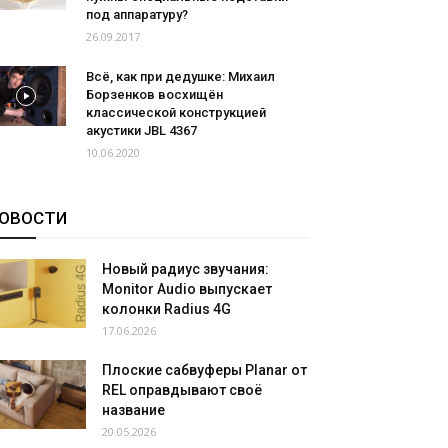
под аппаратуру?
26.09.2017
Всё, как при дедушке: Михаил
Борзенков восхищён
классической конструкцией
акустики JBL 4367
10.06.2020
ОВОСТИ
Новый радиус звучания:
Monitor Audio выпускает
колонки Radius 4G
17.06.2026
Плоские сабвуферы Planar от
REL оправдывают своё
название
20.05.2026