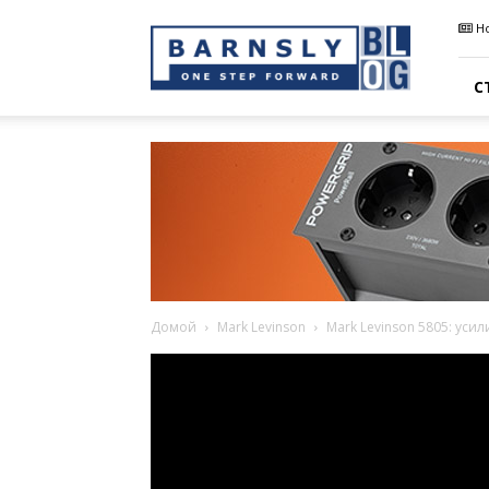
Barnsly
Н
Sound
Blog
С
Домой
Mark Levinson
Mark Levinson 5805: ус