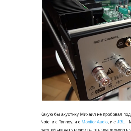
Какую бы акустику Михаил не пробовал подк
Note, и с Tannoy, и с
Monitor Audio
, и с
JBL
– M
даёт ей сыграть ровно то, что она должна сы