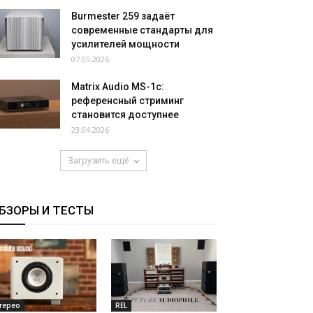
Burmester 259 задаёт
современные стандарты для
усилителей мощности
07.05.2026
Matrix Audio MS-1c:
референсный стриминг
становится доступнее
23.04.2026
Загрузить ещё
БЗОРЫ И ТЕСТЫ
терео
REL