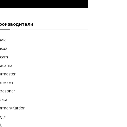
роизводители
vik
nsuz
rcam
tacama
urmester
ørresen
erasonar
data
arman/Kardon
egel
BL