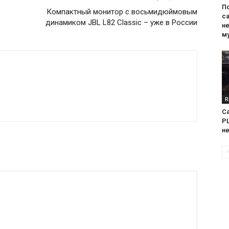
П
Компактный монитор с восьмидюймовым
са
динамиком JBL L82 Classic – уже в России
н
м
R
Са
PL
н