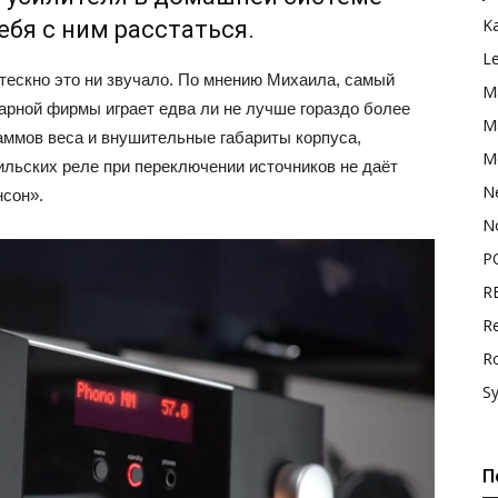
K
ебя с ним расстаться.
L
отескно это ни звучало. По мнению Михаила, самый
M
рной фирмы играет едва ли не лучше гораздо более
Ma
аммов веса и внушительные габариты корпуса,
M
льских реле при переключении источников не даёт
N
нсон».
N
P
R
Re
R
S
П