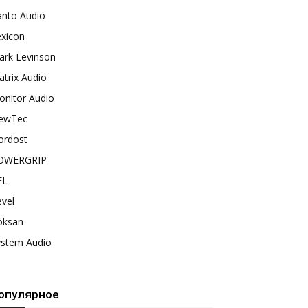
anto Audio
exicon
ark Levinson
trix Audio
onitor Audio
ewTec
ordost
OWERGRIP
EL
vel
oksan
ystem Audio
опулярное