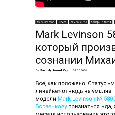
Mark Levinson
Видео
Компоненты
Обзоры и тесты
Mark Levinson 5
который произ
сознании Миха
От
Barnsly Sound Org.
-
01.06.2020
Всё, как положено. Статус «
линейке» отнюдь не умаляет
модели
Mark Levinson № 580
Борзенкову
признаться: «да,
месяца использования этого