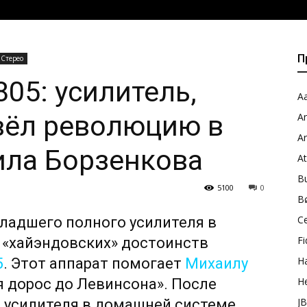
П
Стерео
805: усилитель,
Aa
вёл революцию в
A
A
ила Борзенкова
A
B
5100
0
B
C
младшего полного усилителя в
Fi
 «хайэндовских» достоинств
H
5
. Этот аппарат помогает
Михаилу
H
 я дорос до Левинсона». После
J
 усилителя в домашней системе