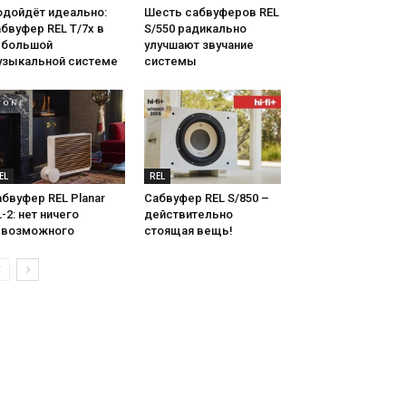
одойдёт идеально:
Шесть сабвуферов REL
бвуфер REL T/7x в
S/550 радикально
ебольшой
улучшают звучание
узыкальной системе
системы
EL
REL
бвуфер REL Planar
Сабвуфер REL S/850 –
-2: нет ничего
действительно
евозможного
стоящая вещь!