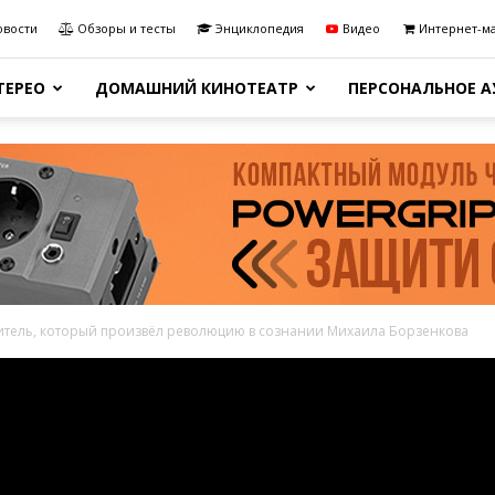
овости
Обзоры и тесты
Энциклопедия
Видео
Интернет-м
ТЕРЕО
ДОМАШНИЙ КИНОТЕАТР
ПЕРСОНАЛЬНОЕ 
илитель, который произвёл революцию в сознании Михаила Борзенкова