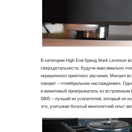
В категории High End бренд Mark Levinson в
сверхдетальности, будучи максимально «ч
окрашенного приятного звучания, Михаил вс
говорит – «тембральное наслаждение». Одн
и виниловый проигрыватель ко встроенным Ц
5805 – лучший из усилителей, который он к
это, учитывая богатый многолетний опыт ав