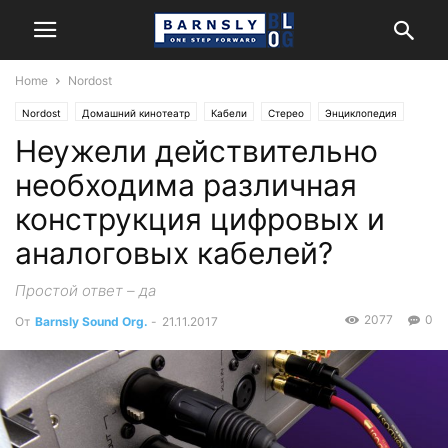
Home
Nordost
Nordost
Домашний кинотеатр
Кабели
Стерео
Энциклопедия
Неужели действительно
необходима различная
конструкция цифровых и
аналоговых кабелей?
Простой ответ – да
2077
0
От
Barnsly Sound Org.
-
21.11.2017