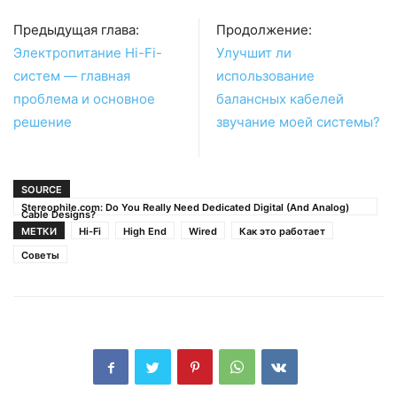
Предыдущая глава:
Продолжение:
Электропитание Hi-Fi-
Улучшит ли
систем — главная
использование
проблема и основное
балансных кабелей
решение
звучание моей системы?
SOURCE
Stereophile.com: Do You Really Need Dedicated Digital (And Analog)
Cable Designs?
МЕТКИ
Hi-Fi
High End
Wired
Как это работает
Советы