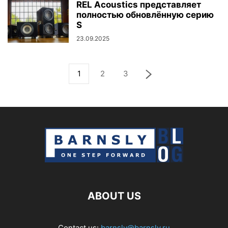
REL Acoustics представляет
полностью обновлённую серию
S
23.09.2025
1
2
3
ABOUT US
Contact us:
barnsly@barnsly.ru